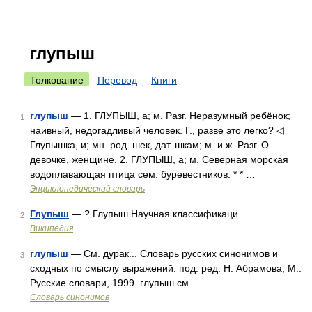
глупыш
Толкование
Перевод
Книги
глупыш
— 1. ГЛУПЫШ, а; м. Разг. Неразумный ребёнок;
1
наивный, недогадливый человек. Г., разве это легко? ◁
Глупышка, и; мн. род. шек, дат. шкам; м. и ж. Разг. О
девочке, женщине. 2. ГЛУПЫШ, а; м. Северная морская
водоплавающая птица сем. буревестников. * * …
Энциклопедический словарь
Глупыш
— ? Глупыш Научная классификаци …
2
Википедия
глупыш
— См. дурак... Словарь русских синонимов и
3
сходных по смыслу выражений. под. ред. Н. Абрамова, М.:
Русские словари, 1999. глупыш см …
Словарь синонимов