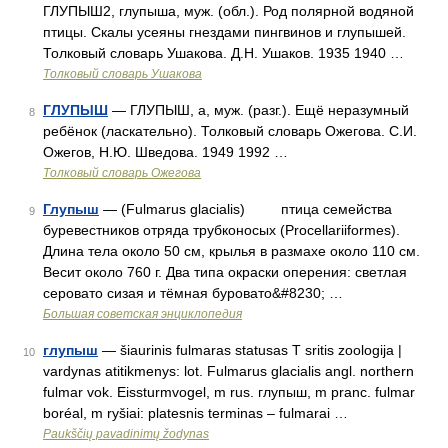
ГЛУПЫШ2, глупыша, муж. (обл.). Род полярной водяной
птицы. Скалы усеяны гнездами пингвинов и глупышей.
Толковый словарь Ушакова. Д.Н. Ушаков. 1935 1940 …
Толковый словарь Ушакова
ГЛУПЫШ
— ГЛУПЫШ, а, муж. (разг.). Ещё неразумный
8
ребёнок (ласкательно). Толковый словарь Ожегова. С.И.
Ожегов, Н.Ю. Шведова. 1949 1992 …
Толковый словарь Ожегова
Глупыш
— (Fulmarus glacialis) птица семейства
9
буревестников отряда трубконосых (Procellariiformes).
Длина тела около 50 см, крылья в размахе около 110 см.
Весит около 760 г. Два типа окраски оперения: светлая
серовато сизая и тёмная буровато&#8230; …
Большая советская энциклопедия
глупыш
— šiaurinis fulmaras statusas T sritis zoologija |
10
vardynas atitikmenys: lot. Fulmarus glacialis angl. northern
fulmar vok. Eissturmvogel, m rus. глупыш, m pranc. fulmar
boréal, m ryšiai: platesnis terminas – fulmarai …
Paukščių pavadinimų žodynas