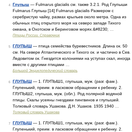
Глупыш
— Fulmarus glacialis см. также 3.2.1. Род Глупыши
4
Fulmarus Глупыш [14] Fulmarus glacialis Размером с
серебристую чайку, размах крыльев около метра. Одна из
обычных птиц открытого моря на северо западе Тихого
океана, в Охотском и Беринговом морях.&#8230; …
Птицы России. Справочник
ГЛУПЫШ
— птица семейства буревестников. Длина ок. 50
5
см. На севере Атлантического и Тихого ок. и частично в Сев.
Ледовитом ок. Гнездится колониями на уступах скал, иногда
вместе с другими птицами …
Большой Энциклопедический словарь
ГЛУПЫШ
— 1. ГЛУПЫШ1, глупыша, муж. (разг. фам.).
6
Глупенький, преим. в ласковом обращении к ребенку. 2.
ГЛУПЫШ2, глупыша, муж. (обл.). Род полярной водяной
птицы. Скалы усеяны гнездами пингвинов и глупышей.
Толковый словарь Ушакова. Д.Н. Ушаков. 1935 1940 …
Толковый словарь Ушакова
ГЛУПЫШ
— 1. ГЛУПЫШ1, глупыша, муж. (разг. фам.).
7
Глупенький, преим. в ласковом обращении к ребенку. 2.